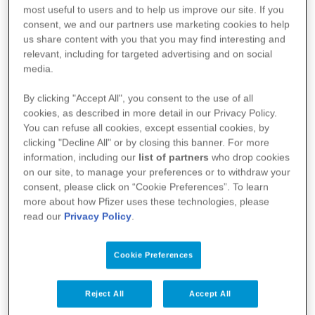
most useful to users and to help us improve our site. If you
News
consent, we and our partners use
marketing
cookies to help
Sozialrechtlicher Ratgeber für Eltern
us share content with you that you may find interesting and
relevant, including for targeted advertising and on social
Der erste stationäre Klinikaufenthalt Ihres hämophilen Kindes
steht an.
media.
By clicking "Accept All", you consent to the use of all
Weiterlesen
cookies, as described in more detail in our Privacy Policy.
You can refuse all cookies, except essential cookies, by
INFORMATION
clicking "Decline All" or by closing this banner. For more
information, including our
list of partners
who drop cookies
on our site, to manage your preferences or to withdraw your
consent, please click on “Cookie Preferences”. To learn
more about how Pfizer uses these technologies, please
read our
Privacy Policy
.
Cookie Preferences
Reject All
Accept All