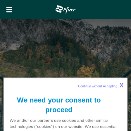
Direkt
Main
zum
navigation
Inhalt
X
Continue without Accepting 
We need your consent to
proceed
We and/or our partners use cookies and other similar
technologies (“cookies”) on our website. We use
essential