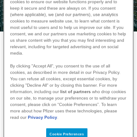
cookies to ensure our website functions properly and to
keep it secure and these are always on. If you consent
(where applicable), we (and our partners), use
analytics
cookies to measure website use, to learn what content is
most useful to users and to help us improve our site. If you
consent, we and our partners use
marketing
cookies to help
us share content with you that you may find interesting and
Hilfe bei der 
relevant, including for targeted advertising and on social
media.
By clicking "Accept All", you consent to the use of all
Anwendung
cookies, as described in more detail in our Privacy Policy.
You can refuse all cookies, except essential cookies, by
clicking "Decline All" or by closing this banner. For more
Bitte geben Sie die Chargennummer Ihres Pfizer-
information, including our
list of partners
who drop cookies
Medikaments ein:
on our site, to manage your preferences or to withdraw your
consent, please click on “Cookie Preferences”. To learn
more about how Pfizer uses these technologies, please
Um Zugang zu erhalten, melden Sie sich bitte mit der 
read our
Privacy Policy
.
Chargennummer, die Sie von Ihrem Arzt oder Ihrer Ärztin 
erhalten haben, an.
Cookie Preferences