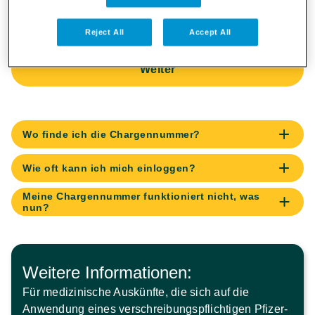
Reject All
Accept All
Weiter
Wo finde ich die Chargennummer?
Die Chargennummer finden Sie außen auf der 
Wie oft kann ich mich einloggen?
Umverpackung Ihres Pfizer-Medikaments.
Sie können sich mit der Chargennummer unbegrenzt 
Meine Chargennummer funktioniert nicht, was
einloggen.
nun?
Bitte überprüfen Sie Ihre Eingabe. Sollte die Nummer 
weiterhin nicht funktionieren, wenden Sie sich bitte an 
unsere Patientenhotline*. 
Weitere Informationen:
Für medizinische Auskünfte, die sich auf die 
Anwendung eines verschreibungspflichtigen Pfizer-