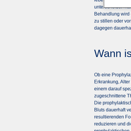
unterscheidet ma
Behandlung wird 
zu stillen oder v
dagegen dauerhaf
Wann is
Ob eine Prophylax
Erkrankung, Alter
einem darauf spezi
zugeschnittene Th
Die prophylaktisc
Bluts dauerhaft v
resultierenden F
reduzieren und di
prophylaktischen 