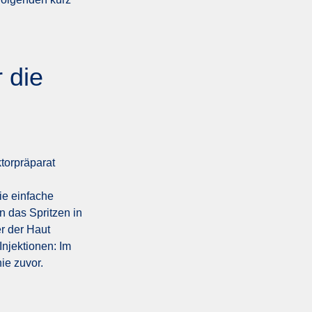
 die
torpräparat
ie einfache
 das Spritzen in
er der Haut
Injektionen: Im
ie zuvor.