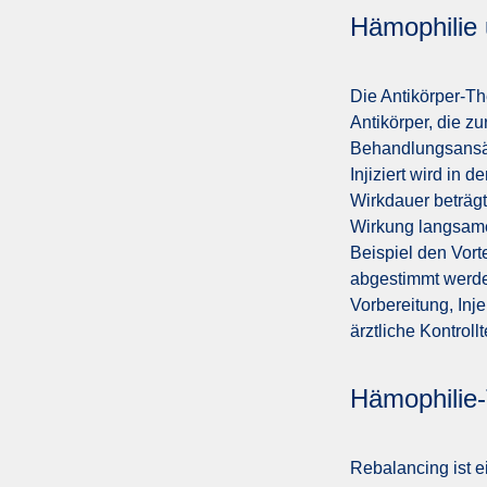
Hämophilie 
Die Antikörper-Th
Antikörper, die z
Behandlungsansät
Injiziert wird in
Wirkdauer beträg
Wirkung langsame
Beispiel den Vorte
abgestimmt werde
Vorbereitung, Inj
ärztliche Kontroll
Hämophilie-
Rebalancing ist e