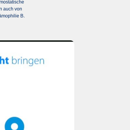
mostatische
an auch von
ämophilie B.