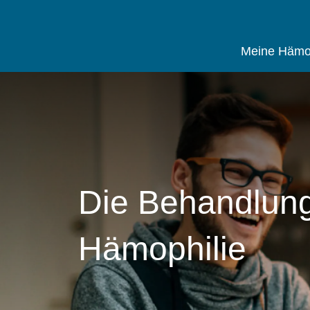
Meine Hämop
Direkt
zum
Inhalt
Die Behandlun
Hämophilie