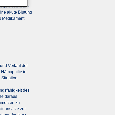
er „On-demand“-
ine akute Blutung
das Medikament
und Verlauf der
 Hämophilie in
 Situation
ungsfähigkeit des
ise daraus
chmerzen zu
pieansätze zur
 Folgenden kurz