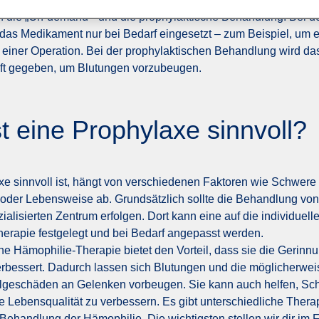
n die „On-demand-“ und die prophylaktische Behandlung. Bei d
das Medikament nur bei Bedarf eingesetzt – zum Beispiel, um e
or einer Operation. Bei der prophylaktischen Behandlung wird 
t gegeben, um Blutungen vorzubeugen.
t eine Prophylaxe sinnvoll?
e sinnvoll ist, hängt von verschiedenen Faktoren wie Schwere 
 oder Lebensweise ab. Grundsätzlich sollte die Behandlung von
alisierten Zentrum erfolgen. Dort kann eine auf die individuelle
erapie festgelegt und bei Bedarf angepasst werden.
he Hämophilie-Therapie bietet den Vorteil, dass sie die Gerinn
erbessert. Dadurch lassen sich Blutungen und die möglicherwe
olgeschäden an Gelenken vorbeugen. Sie kann auch helfen, S
e Lebensqualität zu verbessern. Es gibt unterschiedliche Thera
Behandlung der Hämophilie. Die wichtigsten stellen wir dir im