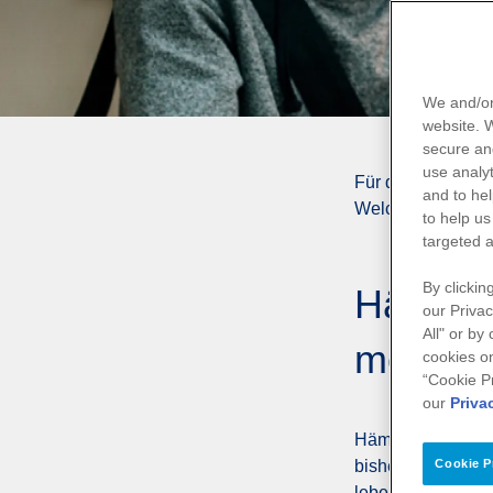
We and/or
website.
secure an
use
analyt
Für die Behandlun
and to hel
Welche Therapie a
to help us
targeted a
By clickin
Hämophil
our Privac
All" or by
medikam
cookies on
“Cookie P
our
Priva
Hämophilie ist ei
bisher keine daue
Cookie P
lebenslange Beha