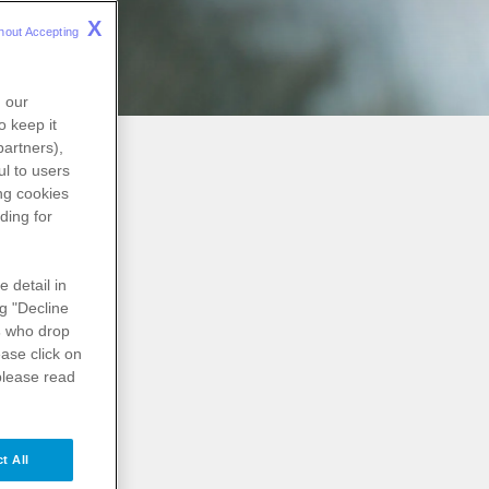
X
hout Accepting 
n our
o keep it
partners),
l to users
erapieansätze.
ng
cookies
ding for
e detail in
aber
ng "Decline
s
who drop
ase click on
please read
eißt, es gibt
en eine
t All
rundsätzlich