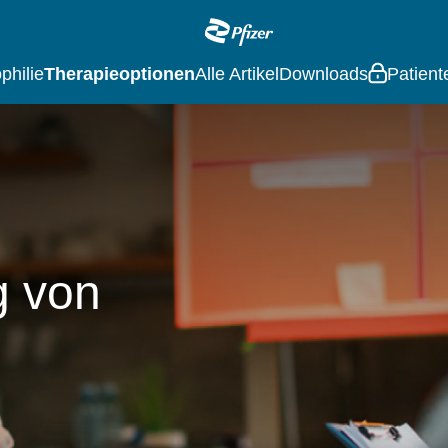
Main
navigation
hilie
Therapieoptionen
Alle Artikel
Downloads
Patient
g von