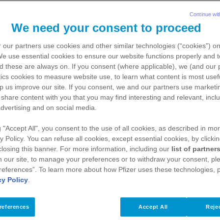
Continue wit
We need your consent to proceed
 our partners use cookies and other similar technologies (“cookies”) o
 We use
essential
cookies to ensure our website functions properly and t
d these are always on. If you consent (where applicable), we (and our 
ics
cookies to measure website use, to learn what content is most usefu
g der Blutungsstörung Hämophilie gibt es unterschiedliche Th
p us improve our site. If you consent, we and our partners use
marketi
m besten zu dir passt, kannst du hier herausfinden.
 share content with you that you may find interesting and relevant, inclu
dvertising and on social media.
g "Accept All", you consent to the use of all cookies, as described in mor
ie ist bisher nicht heilbar, 
y Policy. You can refuse all cookies, except essential cookies, by clicki
 closing this banner. For more information, including our
list of partner
entös gut kontrollierbar
 our site, to manage your preferences or to withdraw your consent, ple
references”. To learn more about how Pfizer uses these technologies, 
cy Policy
.
ne genetisch bedingte Erkrankung, die lebenslang besteht. Das h
rhafte Heilung der Hämophilie. Vielmehr ist in den meisten Fäll
references
Accept All
Rejec
ndlung dieser Blutungsstörung mit Medikamenten notwendig. G