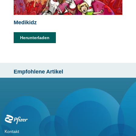
Medikidz
Die 
Herunterladen
Her
Empfohlene Artikel
Footer
Kontakt