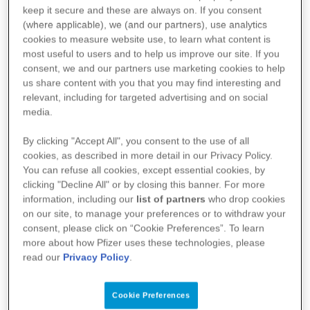
Hämophilie?
keep it secure and these are always on. If you consent
(where applicable), we (and our partners), use
analytics
cookies to measure website use, to learn what content is
Kinder mit Hämophilie haben viele Fragen – nicht nur dazu, wie
most useful to users and to help us improve our site. If you
die Welt funktioniert. Sondern vor allem, warum sie wegen einer
consent, we and our partners use
marketing
cookies to help
für sie unsichtbaren Krankheit z. B. nicht so viel Sport machen
us share content with you that you may find interesting and
dürfen.
relevant, including for targeted advertising and on social
media.
Ja, klar kannst du das. Du fährst ja regelmäßig Fahrrad und gehst
By clicking "Accept All", you consent to the use of all
in den Schwimmunterricht. Natürlich wissen wir, dass du gerne
cookies, as described in more detail in our Privacy Policy.
Fußball spielen möchtest. Leider kannst du dich beim Fußball
spielen an vielen Stellen des Körpers verletzen, wenn du hinfällst
You can refuse all cookies, except essential cookies, by
oder von Mitspielern gefoult wirst: Am Knie, den Fußgelenken, an
clicking "Decline All" or by closing this banner. For more
Armen oder schlimmstenfalls am Kopf. Aber vielleicht tröstet es
dich, dass du auf dem Rasen im Garten mit deinen Freunden oder
information, including our
list of partners
who drop cookies
Papa kicken kannst. Sie kennen deine Krankheit und wissen,
on our site, to manage your preferences or to withdraw your
dass sie nicht unfair spielen dürfen.
consent, please click on “Cookie Preferences”. To learn
Spannende Geschichten zum Thema Hämophilie gibt es auch im
more about how Pfizer uses these technologies, please
Comic „Medikidz erklären Hämophilie“ und im Kinderbuch „Benni
und Max – Die Kanutour“ im Download-Bereich.
read our
Privacy Policy
.
Du weißt noch nicht, wie die Blutgerinnung funktioniert? Dann
schau in das Buch „Die Gerinnselbauer“, das ebenfalls im
Download-Bereich zu finden ist.
Cookie Preferences