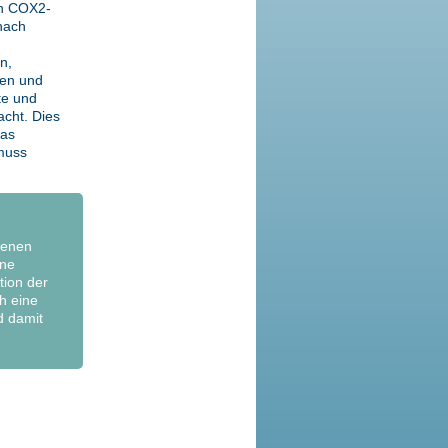
en COX2-
nach
n,
hen und
te und
acht. Dies
das
muss
denen
ine
tion der
h eine
d damit