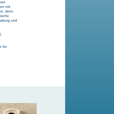
inen
en mit
en, denn
ische
altung und
:
e für