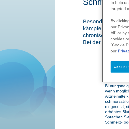
Schmerzfrei 
to help us
targeted a
Besonders ältere 
By clickin
our Privac
kämpfen. Hierbei 
All" or by
chronische Schmer
cookies on
Bei der Behandlu
“Cookie P
our
Priva
Schmerzen tr
Gelenkblut
Cookie P
Der Griff zu
Patient sollt
Viele enthalt
Blutungsneig
wenn möglich
Arzneimittel
schmerzstill
eingesetzt, 
erhöhtes Blu
Sprechen Sie
Schmerz- oder