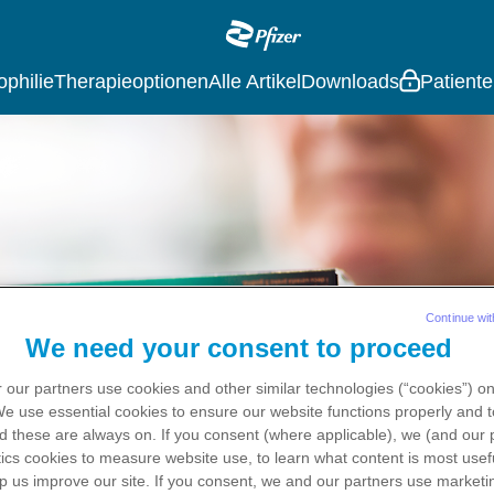
Main
navigation
philie
Therapieoptionen
Alle Artikel
Downloads
Patiente
Continue wit
We need your consent to proceed
 our partners use cookies and other similar technologies (“cookies”) o
 We use
essential
cookies to ensure our website functions properly and t
d these are always on. If you consent (where applicable), we (and our 
ics
cookies to measure website use, to learn what content is most usefu
p us improve our site. If you consent, we and our partners use
marketi