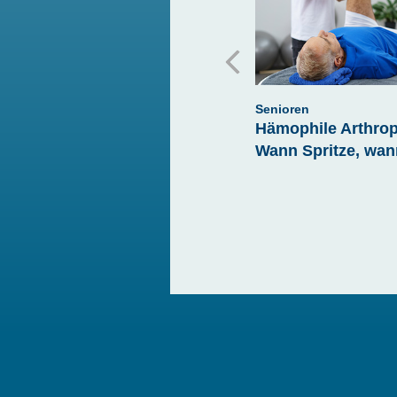
Senioren
Senioren
Hämophile Arthropathien –
Hämophile Arthrop
Wann Spritze, wann OP?
Wann Spritze, wa