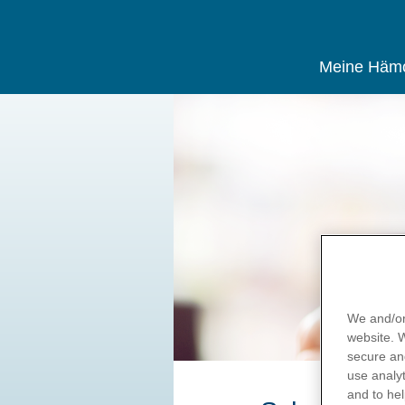
Meine Hämo
Direkt
zum
Inhalt
We and/or
website.
secure an
use
analyt
and to hel