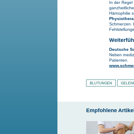
In der Regel
ganzheitlich
Hämophilie s
Physiothera
Schmerzen. L
Fehlstellung
Weiterfü
Deutsche Sc
Neben medizi
Patienten.
www.schmer
BLUTUNGEN
GELEN
Empfohlene Artike