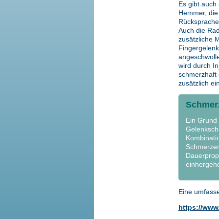
Es gibt auc
Hemmer, die 
Rücksprache 
Auch die Rad
zusätzliche 
Fingergelenk
angeschwolle
wird durch In
schmerzhaft 
zusätzlich ei
Schmer
Ein Grund 
Gelenkschä
Kombinatio
Schmerzen
Dauerproph
einhergeh
Eine umfasse
https://www