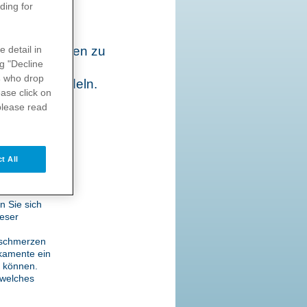
ding for
n den Gelenken zu
e detail in
ng "Decline
gen oder um
s
who drop
igungen handeln.
ase click on
rden.
please read
ungen auf.
t All
philie
-
halten sind.
rkt sich die
n Sie sich
eser
isschmerzen
ikamente ein
n können.
 welches