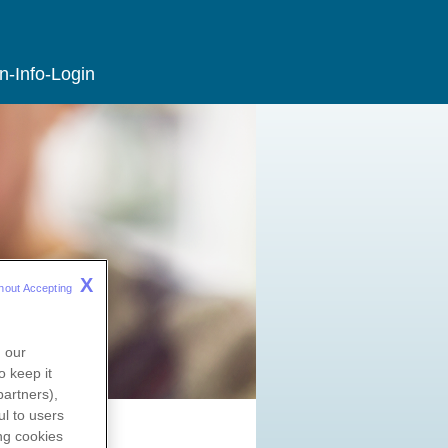
n-Info-Login
X
hout Accepting 
n our
o keep it
partners),
l to users
ng
cookies