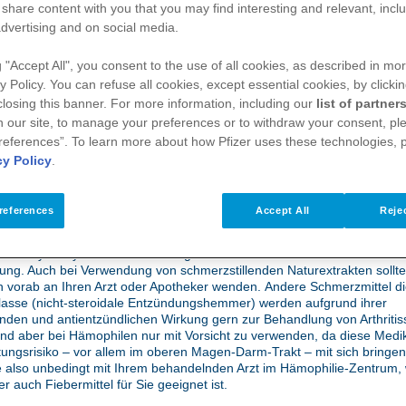
im Alter
 share content with you that you may find interesting and relevant, inclu
dvertising and on social media.
Hämophilie-Patienten haben häufig mit Schmerzen i
g "Accept All", you consent to the use of all cookies, as described in mor
y Policy. You can refuse all cookies, except essential cookies, by clicki
kann es sich um akute Schmerzen bei Gelenkblutun
 closing this banner. For more information, including our
list of partner
zen infolge von bereits bestehenden Gelenkschäd
 our site, to manage your preferences or to withdraw your consent, ple
ng der Symptome muss mit Bedacht vorgegangen we
references”. To learn more about how Pfizer uses these technologies, 
cy Policy
.
eten bei älteren Menschen mit Hämophilie leider häufig als Folge von
ungen
oder als chronische Schmerzen bei bestehenden Gelenkschädig
references
Accept All
Rejec
m
Schmerzmittel
ist da ebenso hilfreich wie verständlich. Aber als
Hämo
en Sie unbedingt darauf achten, welche Wirkstoffe im Schmerzmittel ent
en Acetylsalicylsäure – kurz ASS genannt. Durch diesen Wirkstoff verstä
ung. Auch bei Verwendung von schmerzstillenden Naturextrakten sollte
 vorab an Ihren Arzt oder Apotheker wenden. Andere Schmerzmittel di
klasse (nicht-steroidale Entzündungshemmer) werden aufgrund ihrer
enden und antientzündlichen Wirkung gern zur Behandlung von Arthrit
sind aber bei Hämophilen nur mit Vorsicht zu verwenden, da diese Med
tungsrisiko – vor allem im oberen Magen-Darm-Trakt – mit sich bringe
 also unbedingt mit Ihrem behandelnden Arzt im Hämophilie-Zentrum,
 auch Fiebermittel für Sie geeignet ist.