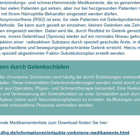
h entzündungs- und schmerzhemmende Medikamente, die so genannt
bei vielen Patienten gut wirken, aber nur bei herzgesunden Patienten 
mit Ihrem Hämophilie-Behandler eingesetzt werden dürfen.
iosynoviorthese (RSO) ist eine, für viele Patienten mit Gelenkprobleme
Methode. Sie kann auch gezielt an einzelnen, kleinen Gelenken wie Ze
en eingesetzt werden. Dabei wird die, durch Restblut im Gelenk gereiz
ne, innere Gelenkhaut (Synovia) wieder auf ein normales Niveau gebr
jektion einer radioaktiven Substanz durch speziell geschulte Ärzte, in 
geschwollene und bewegungseingeschränkte Gelenk erreicht. Hierzu 
n speziell abgestimmter Faktor-Substitutionsplan erstellt werden.
zen durch Gelenkschäden
für chronische Schmerzen sind häufig die durch Einblutungen entstan
den. Diese irreversiblen Gelenkveränderungen werden meist durch e
n aus Operation, Physio- und Schmerztherapie behandelt. Eine Reduk
 und Verbesserung der Gelenkfunktion ist unter Umständen auch durc
ylaxe (siehe auch Sekundärprophylaxe) zu erzielen, da Blutungen un
ende entzündliche Prozesse vermieden werden.
nde Medikamentenliste zum Download finden Sie hier:
.dhg.de/informationen/erlaubte-verbotene-medikamente.html