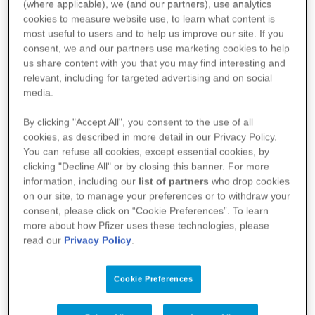
hämophilen Kind
(where applicable), we (and our partners), use
analytics
cookies to measure website use, to learn what content is
most useful to users and to help us improve our site. If you
consent, we and our partners use
marketing
cookies to help
Susanna, Mutter von 2 Kindern, sitzt in ihrer Wohnung auf der
Couch und erzählt über das Leben mit ihrem Sohn Bruno, 5 Jahre
us share content with you that you may find interesting and
alt, der an Hämophilie erkrankt ist.
relevant, including for targeted advertising and on social
media.
By clicking "Accept All", you consent to the use of all
Im Alter von 6 Monaten bemerkte sie zum ersten Mal blaue
Flecken an ihm. Anfangs dachte sie, dass sie zu unvorsichtig mit
cookies, as described in more detail in our Privacy Policy.
ihm umgegangen sei. Als er eines Tages sein linkes Bein nicht
You can refuse all cookies, except essential cookies, by
ausstrecken konnte, beunruhigte sie das allerdings so sehr, dass
clicking "Decline All" or by closing this banner. For more
sie nach den Symptomen im Internet suchte. Das Ergebnis lautet
Hämophilie, welches von den Ärzten bestätigt wurde.
information, including our
list of partners
who drop cookies
on our site, to manage your preferences or to withdraw your
consent, please click on “Cookie Preferences”. To learn
Injektionen
more about how Pfizer uses these technologies, please
Die neue Situation war für die Familie anfangs nicht einfach.
read our
Privacy Policy
.
Dennoch nahmen sie und ihr Mann das Spritzen von Bruno seit
seinem 1. Lebensjahr selbst in die Hand. Die Eltern wechseln
sich dabei ab. Für sie ist es wichtig, dass beide Elternteile das
Cookie Preferences
Medikament verabreichen können, damit jeder Sicherheit hat,
wenn er alleine mit Bruno ist. Natürlich war das Prozedere
anfangs herausfordernd. Heute ist die Medikamentengabe für alle
so natürlich wie Zähne putzen.