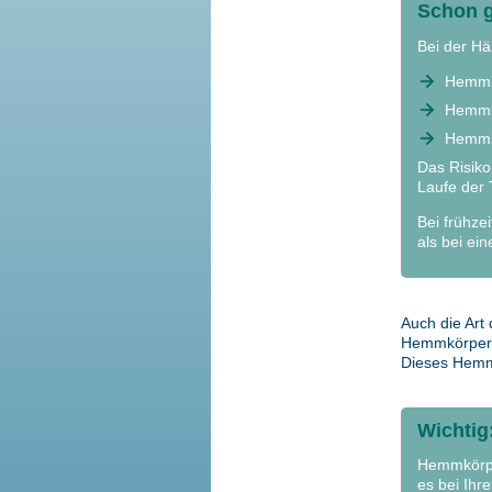
Schon 
Bei der Hä
Hemmkö
Hemmkö
Hemmkö
Das Risiko
Laufe der 
Bei frühze
als bei ein
Auch die Art 
Hemmkörperbi
Dieses Hemmk
Wichtig
Hemmkörpe
es bei Ihr