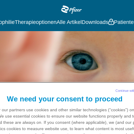
Main
navigation
philie
Therapieoptionen
Alle Artikel
Downloads
Patiente
Continue wit
We need your consent to proceed
 our partners use cookies and other similar technologies (“cookies”) o
 We use
essential
cookies to ensure our website functions properly and t
d these are always on. If you consent (where applicable), we (and our 
ics
cookies to measure website use, to learn what content is most usefu