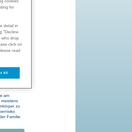
ng
cookies
ding for
mit der
e detail in
Therapie
ng "Decline
s
who drop
ase click on
please read
ung von
 und Kinder
als „Abwehr“
onkrete
t All
rscht,
en Einfluss
ie am
d meistens
mmkörper zu
errisiko
der Familie