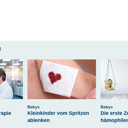
l
Babys
Babys
rapie
Kleinkinder vom Spritzen
Die erste Z
ablenken
hämophilen