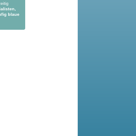
eitig
alisten,
ufig blaue