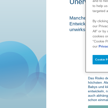
Unerwünsch
and to hel
to help us
targeted a
Manche Patienten 
By clickin
Entwicklung von H
our Privac
unwirksam wird.
All" or by
cookies on
“Cookie P
In manchen 
our
Priva
sogenannte
mit schwerer 
gegen den zu
Cookie P
Ursachen für
allerdings ha
auf die Hem
Das Risiko d
höchsten. Als
Babys und kl
entwickeln, 
auch abhängi
schon einmal