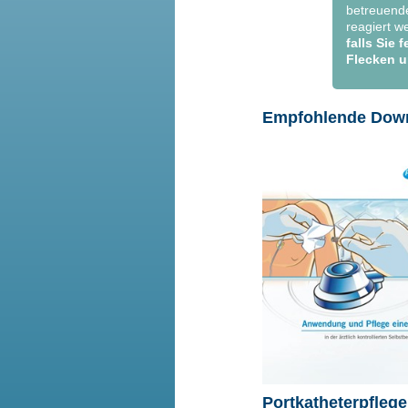
betreuende
reagiert w
falls Sie
Flecken u
Empfohlende Dow
Portkatheterpflege