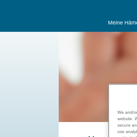
Meine Hämo
Direkt
zum
Inhalt
We and/or
website.
secure an
use
analyt