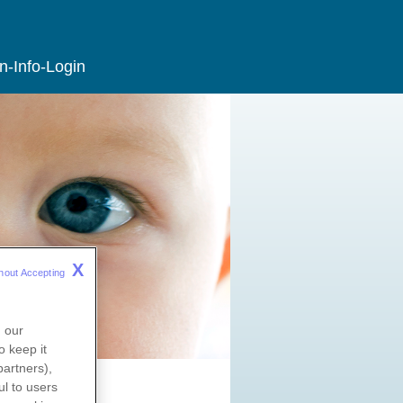
n-Info-Login
X
hout Accepting 
n our
o keep it
partners),
l to users