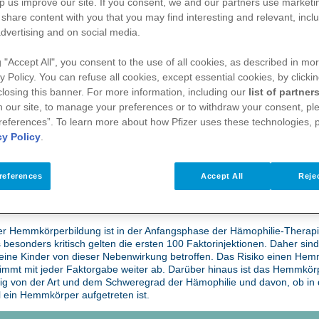
te Gegenwehr
p us improve our site. If you consent, we and our partners use
marketi
 share content with you that you may find interesting and relevant, inclu
dvertising and on social media.
mit Hämophilie reagieren auf die Faktorbehandlung 
g "Accept All", you consent to the use of all cookies, as described in mor
emmkörpern. Dies kann zur Folge haben, dass die 
y Policy. You can refuse all cookies, except essential cookies, by clicki
 closing this banner. For more information, including our
list of partner
 our site, to manage your preferences or to withdraw your consent, ple
references”. To learn more about how Pfizer uses these technologies, 
Fällen kommt es durch die
Behandlung
mit Faktorpräparaten zur Bild
cy Policy
.
n
Hemmkörpern
oder auch
Inhibitoren
. Am häufigsten sind hier Babys
Hämophilie betroffen. Dabei bildet der Körper Ihres Kindes Antikörper 
geführten Gerinnungsfaktor, sodass dieser nicht mehr wirken kann. K
references
Accept All
Rejec
 die Bildung von Hemmkörpern sind bisher noch nicht ausreichend erfo
ben sich im Laufe der Zeit einige Risikofaktoren herausgestellt, die ein
mkörperentwicklung zu haben scheinen.
er Hemmkörperbildung ist in der Anfangsphase der Hämophilie-Therap
 besonders kritisch gelten die ersten 100 Faktorinjektionen. Daher sin
eine Kinder von dieser Nebenwirkung betroffen. Das Risiko einen He
nimmt mit jeder Faktorgabe weiter ab. Darüber hinaus ist das Hemmkörp
g von der Art und dem Schweregrad der Hämophilie und davon, ob in 
 ein Hemmkörper aufgetreten ist.