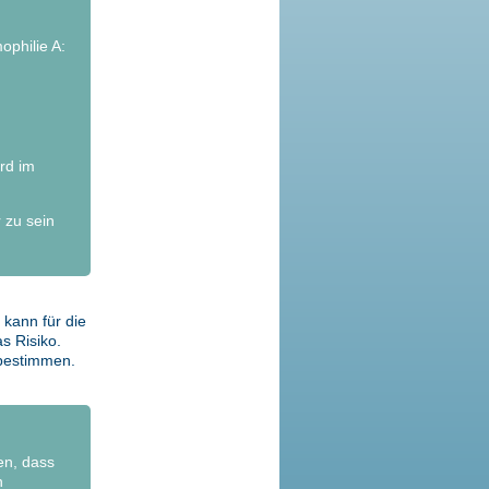
ophilie A:
rd im
 zu sein
 kann für die
s Risiko.
 bestimmen.
en, dass
n