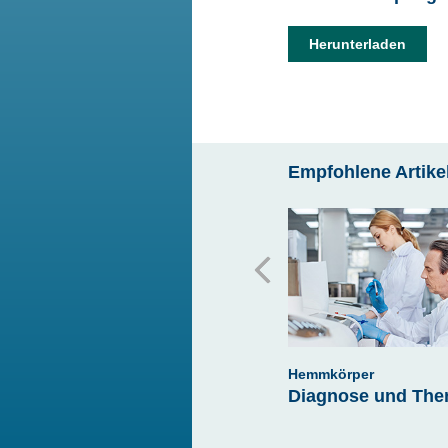
Herunterladen
Empfohlene Artike
Zu Hause
Hemmkörper
Spritzen- eine Sache des
Diagnose und The
Trainings