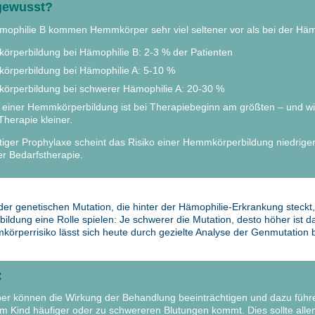
gewusst?
mophilie B kommen Hemmkörper sehr viel seltener vor als bei der Häm
rperbildung bei Hämophilie B: 2-3 % der Patienten
rperbildung bei Hämophilie A: 5-10 %
rperbildung bei schwerer Hämophilie A: 20-30 %
 einer Hemmkörperbildung ist bei Therapiebeginn am größten – und wi
Therapie kleiner.
itiger Prophylaxe scheint das Risiko einer Hemmkörperbildung niedriger
er Bedarfstherapie.
der genetischen Mutation, die hinter der Hämophilie-Erkrankung steckt,
ldung eine Rolle spielen: Je schwerer die Mutation, desto höher ist da
örperrisiko lässt sich heute durch gezielte Analyse der Genmutation
:
r können die Wirkung der Behandlung beeinträchtigen und dazu führ
em Kind häufiger oder zu schwereren Blutungen kommt. Dies sollte alle