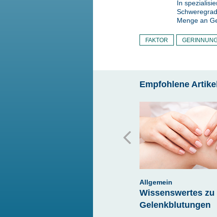
In spezialis
Schweregrad –
Menge an Ger
FAKTOR
GERINNUN
Empfohlene Artike
Allgemein
Allgemein
B
„Jugend forscht“ für
Wissenswertes zu
t?
Hämophilie – Der
Gelenkblutungen
Venenfinder