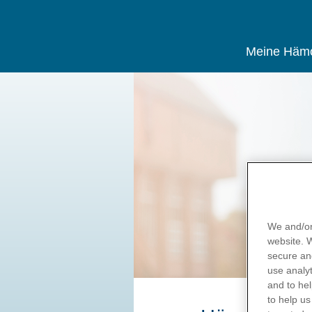
Meine Hämo
Direkt
zum
Inhalt
We and/or
website.
secure an
use
analyt
and to hel
to help us