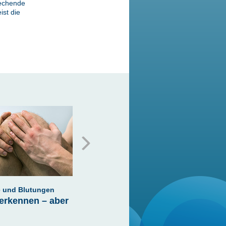
rechende
ist die
 und Blutungen
Allgemein
Allg
erkennen – aber
Menstruation bei
War
Konduktorinnen
auc