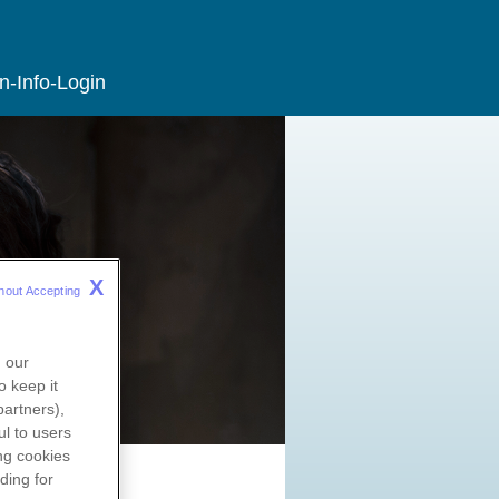
n-Info-Login
X
hout Accepting 
n our
o keep it
partners),
l to users
ng
cookies
ding for