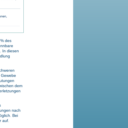
1 % des
ennbare
 In diesen
ndlung
schweren
nd Gewebe
lutungen
 zwischen dem
erletzungen
s
utungen nach
glich. Bei
r auf.