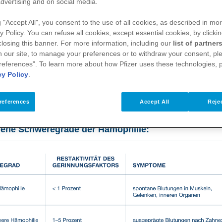
st nicht gleich Hämophilie
dvertising and on social media.
g "Accept All", you consent to the use of all cookies, as described in mor
y Policy. You can refuse all cookies, except essential cookies, by clicki
 Auswirkungen der Hämophilie-Erkrankung sind un
 closing this banner. For more information, including our
list of partner
weregrad. Der Schweregrad wiederum wird durch d
 our site, to manage your preferences or to withdraw your consent, ple
tivität des Gerinnungsfaktors bestimmt.
references”. To learn more about how Pfizer uses these technologies, 
cy Policy
.
 Personen liegt die Aktivität des Gerinnungsfaktors in etwa bei 70–120
enschen (weit) darunter.
references
Accept All
Rejec
estehender Gerinnungsfaktoraktivität unterscheidet
dene Schweregrade der Hämophilie: