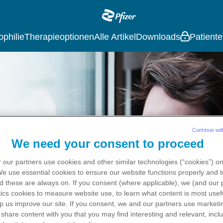
Main
navigation
philie
Therapieoptionen
Alle Artikel
Downloads
Patiente
Continue wit
We need your consent to proceed
 our partners use cookies and other similar technologies (“cookies”) o
 We use
essential
cookies to ensure our website functions properly and t
d these are always on. If you consent (where applicable), we (and our 
ics
cookies to measure website use, to learn what content is most usefu
p us improve our site. If you consent, we and our partners use
marketi
 share content with you that you may find interesting and relevant, inclu