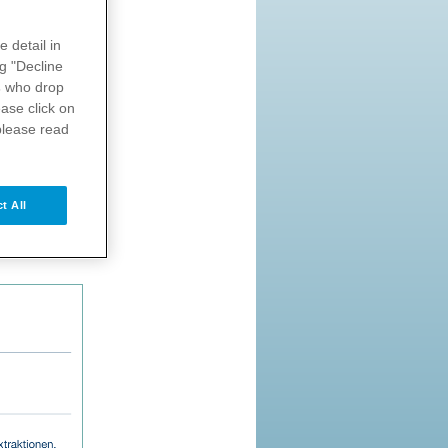
e detail in
ng "Decline
ter anderem
s
who drop
ie noch
ase click on
please read
 %, bei
t All
 man drei