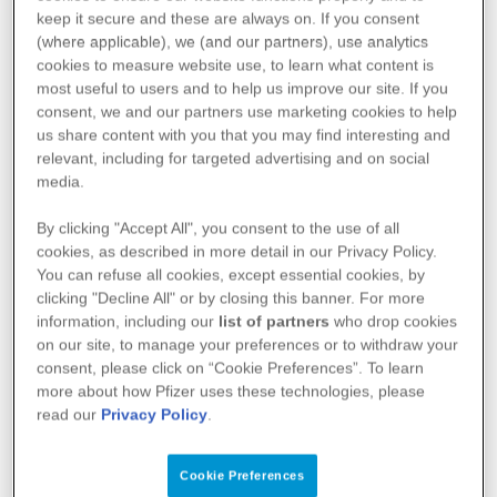
sinnvoll?
keep it secure and these are always on. If you consent
(where applicable), we (and our partners), use
analytics
cookies to measure website use, to learn what content is
most useful to users and to help us improve our site. If you
Ob eine Prophylaxe sinnvoll ist, hängt von verschiedenen
consent, we and our partners use
marketing
cookies to help
Faktoren wie Schwere und Verlauf der Erkrankung, Alter
us share content with you that you may find interesting and
oder Lebensweise ab. Grundsätzlich sollte die
relevant, including for targeted advertising and on social
Behandlung von Hämophilie in einem darauf
media.
spezialisierten Zentrum erfolgen. Dort kann eine auf die
individuelle Situation zugeschnittene Therapie festgelegt
By clicking "Accept All", you consent to the use of all
und bei Bedarf angepasst werden.
cookies, as described in more detail in our Privacy Policy.
You can refuse all cookies, except essential cookies, by
Die prophylaktische Hämophilie-Therapie bietet den
clicking "Decline All" or by closing this banner. For more
Vorteil, dass sie die Gerinnungsfähigkeit des Bluts
information, including our
list of partners
who drop cookies
dauerhaft verbessert. Dadurch lassen sich Blutungen und
on our site, to manage your preferences or to withdraw your
die möglicherweise daraus resultierenden Folgeschäden
consent, please click on “Cookie Preferences”. To learn
an Gelenken vorbeugen. Sie kann auch helfen,
more about how Pfizer uses these technologies, please
Schmerzen zu reduzieren und die Lebensqualität zu
read our
Privacy Policy
.
verbessern. Es gibt unterschiedliche Therapieansätze zur
prophylaktischen Behandlung der Hämophilie. Die
Cookie Preferences
wichtigsten stellen wir dir im Folgenden kurz vor.