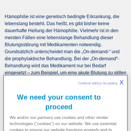
Hämophilie ist eine genetisch bedingte Erkrankung, die
lebenslang besteht. Das heißt, es gibt bisher keine
dauerhafte Heilung der Hämophilie. Vielmehr ist in den
meisten Fällen eine lebenslange Behandlung dieser
Blutungsstörung mit Medikamenten notwendig.
Grundsätzlich unterscheidet man die „On-demand-“ und
die prophylaktische Behandlung. Bei der „On-demand“-
Behandlung wird das Medikament nur bei Bedarf
eingesetzt – zum Beispiel, um eine akute Blutung zu stillen
oder vor einer Operation. Bei der prophylaktischen
X
Continue without Accepting 
Behandlung wird das Medikament dagegen dauerhaft
gegeben, um Blutungen vorzubeugen.
We need your consent to
proceed
Wann ist eine Prophylaxe
We and/or our partners use cookies and other similar
technologies (“cookies”) on our website. We use
essential
cookies to ensure our website functions properly and to