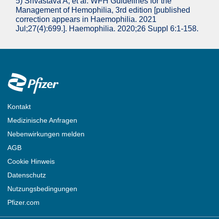
5) Srivastava A, et al. WFH Guidelines for the
Management of Hemophilia, 3rd edition [published
correction appears in Haemophilia. 2021
Jul;27(4):699.]. Haemophilia. 2020;26 Suppl 6:1-158.
Footer
Kontakt
Medizinische Anfragen
Nebenwirkungen melden
AGB
Cookie Hinweis
Datenschutz
Nutzungsbedingungen
Pfizer.com